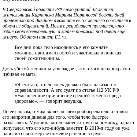
В Свердловской области РФ тело убитой 42-летней
жительницы Карпинска Марины Портновой девять дней
пролежало под диваном в комнате ее 53-летнего сожителя в
одном из общежитий. Позже рецидивист признался, что
избил свою возлюбленную, а затем положил под диван еще
живую. Об этом пишет Е1.ru.
Все дни пока тело находилось в его комнате
мужчина принимал гостей и участвовал в поисках
своей сожительницы.
Дочь убитой женщины утверждает, что отчим неоднократно
избивал ее мать.
«Я считаю, что человек должен быть наказан по
справедливости. А его судят по статье 112 УК РФ
«Умышленное причинение средней тяжести вреда
здоровью», — говорит девушка.
По ее словам, отчим включал электрообогреватель и ставил
его напротив дивана для того, чтобы тело быстрее
разлагалось. Мужчина хотел вынести труп на помойку, однако
испугался, что его кто-нибудь заметит. В 2019-п году он уже
наносил своей жертве ножевое ранение в грудь.