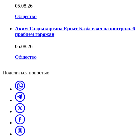
05.08.26
Общество
Аким Талдыкоргана Ернат Бәзіл взял на контроль 6
проблем горожан
05.08.26
Общество
Поделиться новостью