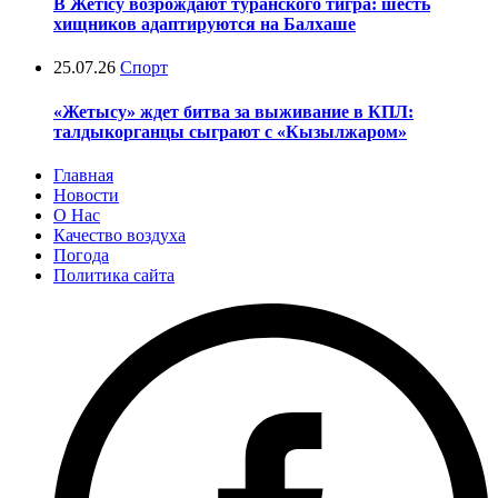
В Жетісу возрождают туранского тигра: шесть
хищников адаптируются на Балхаше
25.07.26
Спорт
«Жетысу» ждет битва за выживание в КПЛ:
талдыкорганцы сыграют с «Кызылжаром»
Главная
Новости
О Нас
Качество воздуха
Погода
Политика сайта