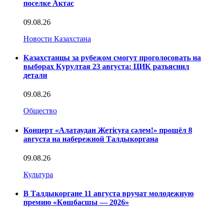
поселке Актас
09.08.26
Новости Казахстана
Казахстанцы за рубежом смогут проголосовать на
выборах Курултая 23 августа: ЦИК разъяснил
детали
09.08.26
Общество
Концерт «Алатаудан Жетісуға сәлем!» прошёл 8
августа на набережной Талдыкоргана
09.08.26
Культура
В Талдыкоргане 11 августа вручат молодежную
премию «Көшбасшы — 2026»