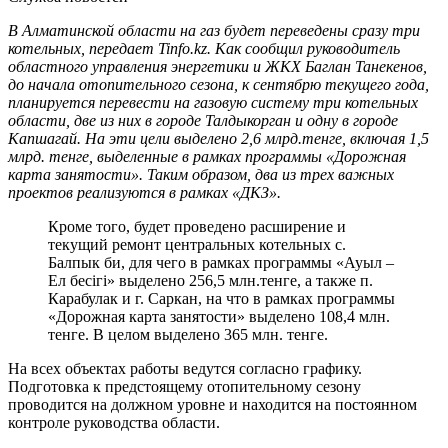
В Алматинской области на газ будет переведены сразу три
котельных, передает Tinfo.kz. Как сообщил руководитель
областного управления энергетики и ЖКХ Баглан Танекенов,
до начала отопительного сезона, к сентябрю текущего года,
планируется перевести на газовую систему три котельных
области, две из них в городе Талдыкорган и одну в городе
Капшагай. На эти цели выделено 2,6 млрд.тенге, включая 1,5
млрд. тенге, выделенные в рамках программы «Дорожная
карта занятости». Таким образом, два из трех важных
проектов реализуются в рамках «ДКЗ».
Кроме того, будет проведено расширение и
текущий ремонт центральных котельных с.
Балпык би, для чего в рамках программы «Ауыл –
Ел бесігі» выделено 256,5 млн.тенге, а также п.
Карабулак и г. Саркан, на что в рамках программы
«Дорожная карта занятости» выделено 108,4 млн.
тенге. В целом выделено 365 млн. тенге.
На всех объектах работы ведутся согласно графику.
Подготовка к предстоящему отопительному сезону
проводится на должном уровне и находится на постоянном
контроле руководства области.