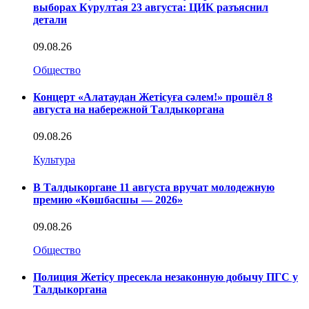
выборах Курултая 23 августа: ЦИК разъяснил
детали
09.08.26
Общество
Концерт «Алатаудан Жетісуға сәлем!» прошёл 8
августа на набережной Талдыкоргана
09.08.26
Культура
В Талдыкоргане 11 августа вручат молодежную
премию «Көшбасшы — 2026»
09.08.26
Общество
Полиция Жетісу пресекла незаконную добычу ПГС у
Талдыкоргана