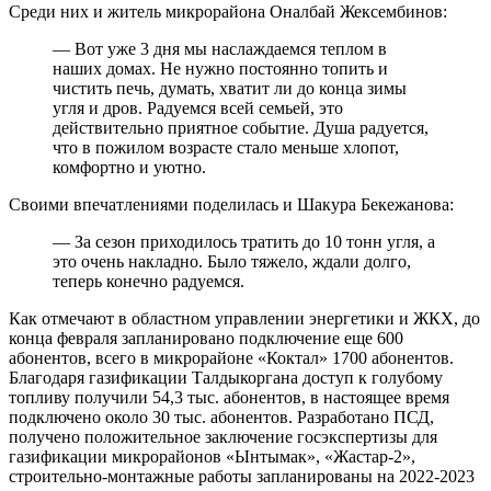
Среди них и житель микрорайона Оналбай Жексембинов:
— Вот уже 3 дня мы наслаждаемся теплом в
наших домах. Не нужно постоянно топить и
чистить печь, думать, хватит ли до конца зимы
угля и дров. Радуемся всей семьей, это
действительно приятное событие. Душа радуется,
что в пожилом возрасте стало меньше хлопот,
комфортно и уютно.
Своими впечатлениями поделилась и Шакура Бекежанова:
— За сезон приходилось тратить до 10 тонн угля, а
это очень накладно. Было тяжело, ждали долго,
теперь конечно радуемся.
Как отмечают в областном управлении энергетики и ЖКХ, до
конца февраля запланировано подключение еще 600
абонентов, всего в микрорайоне «Коктал» 1700 абонентов.
Благодаря газификации Талдыкоргана доступ к голубому
топливу получили 54,3 тыс. абонентов, в настоящее время
подключено около 30 тыс. абонентов. Разработано ПСД,
получено положительное заключение госэкспертизы для
газификации микрорайонов «Ынтымак», «Жастар-2»,
строительно-монтажные работы запланированы на 2022-2023