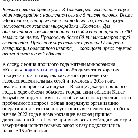
Больше никаких дров и угля. В Талдыкорган газ пришел еще в
один микрорайон с населением свыше 8 тысяч человек. Всеми
удобствами, которые дает природный газ, теперь будут
пользоваться жители микрорайона «Коктал». Для
обеспечения газом микрорайона из бюджета потратили 700
миллионов тенге. Проложили более 60-ти километров труб
газопровода. Проект осуществлялся в рамках IV очереди
газификации областного центра, — сообщает пресс-служба
акима Алматинской области.
К слову, с конца прошлого года жители микрорайона
«Коктал»
поднимали вопрос
необходимости ускорения
процесса подачи газа, так как, хотя строительство
газораспределительных сетей и началось в 2018 году,
реализация проекта затянулась. В конце декабря прошлого
года, в ходе объезда объектов города, аким области Канат
Бозумбаев поручил взять на особый контроль решение этого
проблемного вопроса, обязав подрядную организацию
оперативно и качественно устранить все недочеты, чтобы в
начале 2022 года в дома кокталцев наконец пришел
долгожданный газ. После принятия всех необходимых мер и
завершения испытательных работ к газу подключились
первые 15 абонентов.