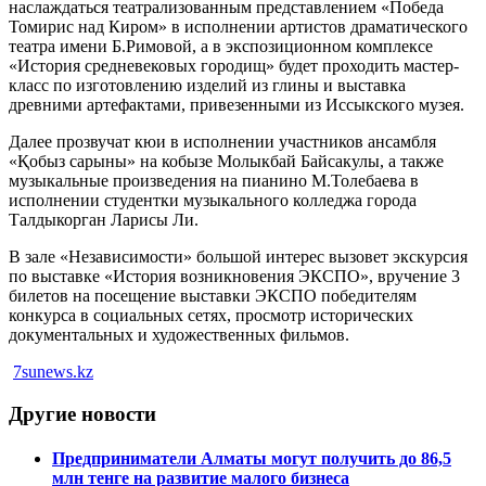
наслаждаться театрализованным представлением «Победа
Томирис над Киром» в исполнении артистов драматического
театра имени Б.Римовой, а в экспозиционном комплексе
«История средневековых городищ» будет проходить мастер-
класс по изготовлению изделий из глины и выставка
древними артефактами, привезенными из Иссыкского музея.
Далее прозвучат кюи в исполнении участников ансамбля
«Қобыз сарыны» на кобызе Молыкбай Байсакулы, а также
музыкальные произведения на пианино М.Толебаева в
исполнении студентки музыкального колледжа города
Талдыкорган Ларисы Ли.
В зале «Независимости» большой интерес вызовет экскурсия
по выставке «История возникновения ЭКСПО», вручение 3
билетов на посещение выставки ЭКСПО победителям
конкурса в социальных сетях, просмотр исторических
документальных и художественных фильмов.
7sunews.kz
Другие новости
Предприниматели Алматы могут получить до 86,5
млн тенге на развитие малого бизнеса