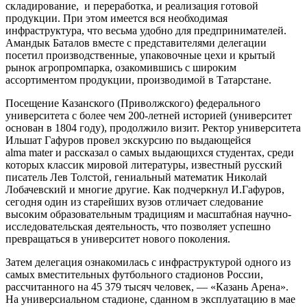
складирование, и переработка, и реализация готовой
продукции. При этом имеется вся необходимая
инфраструктура, что весьма удобно для предпринимателей.
Амандык Баталов вместе с представителями делегации
посетил производственные, упаковочные цехи и крытый
рынок агропромпарка, озакомившись с широким
ассортиментом продукции, производимой в Татарстане.
Посещение Казанского (Приволжского) федерального
университета с более чем 200-летней историей (университет
основан в 1804 году), продолжило визит. Ректор университета
Ильшат Гафуров провел экскурсию по выдающейся
alma mater и рассказал о самых выдающихся студентах, среди
которых классик мировой литературы, известный русский
писатель Лев Толстой, гениальный математик Николай
Лобачевский и многие другие. Как подчеркнул И.Гафуров,
сегодня один из старейших вузов отличает следование
высоким образовательным традициям и масштабная научно-
исследовательская деятельность, что позволяет успешно
превращаться в университет нового поколения.
Затем делегация ознакомилась с инфраструктурой одного из
самых вместительных футбольного стадионов России,
рассчитанного на 45 379 тысяч человек, — «Казань Арена».
На универсиальном стадионе, сданном в эксплуатацию в мае