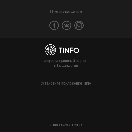
Политика сайта
Информационный Портал
г. Талдыкорган
Установите приложение Tinfo
Связаться с TINFO