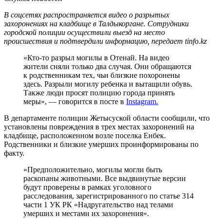
В соцсетях распространяется видео о разрытых
захоронениях на кладбище в Талдыкоргане. Сотрудники
городской полиции осуществили выезд на место
происшествия и подтвердили информацию, передает tinfo.kz
«Кто-то разрыл могилы в Отенай. На видео
жители сняли только два случая. Они обращаются
к родственникам тех, чьи близкие похоронены
здесь. Разрыли могилу ребенка и вытащили обувь.
Также люди просят полицию города принять
меры», — говорится в посте в
Instagram.
В департаменте полиции Жетысуской области сообщили, что
установлены повреждения в трех местах захоронений на
кладбище, расположенном возле поселка Енбек.
Родственники и близкие умерших проинформированы по
факту.
«Предположительно, могилы могли быть
раскопаны животными. Все выдвинутые версии
будут проверены в рамках уголовного
расследования, зарегистрированного по статье 314
части 1 УК РК «Надругательство над телами
умерших и местами их захоронения».