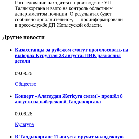
Расследование находится в производстве УП
Талдыкоргана и взято на контроль областным
департаментом полиции. О результатах будет
сообщено дополнительно», — проинформировали
в пресс-службе ДП Жетысуской области.
Другие новости
Казахстанцы за рубежом смогут проголосовать на
выборах Курултая 23 августа: ЦИК разъяснил
детали
09.08.26
Общество
Концерт «Алатаудан Жетісуға сәлем!» прошёл 8
августа на набережной Талдыкоргана
09.08.26
Культура
В Талдыкоргане 11 августа вручат молодежную