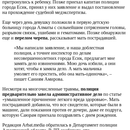
притронулись к ребенку. Позже приехал капитан полиции
города Есик, принял у них заявление и выдал постановление
на прохождение судебной медэкспертизы.
Еще через день девушку положили в первую детскую
больницу города Алматы с сильнейшим сотрясением головы,
разрывом связок, ушибами и гематомами. Позже обнаружили
еще и
перелом черепа
, рассказывает мать пострадавшей.
«Мы написали заявление, и наша доблестная
полиция, а точнее инспектор по делам
несовершеннолетних города Есик, предлагает мне
замять дело извинениями. Мою дочь избили, а они
хотят, чтобы я замяла дело. А мать мальчика
умоляет его простить, ибо она мать-одиночка», –
пишет Саниям Амирова.
Несмотря на многочисленные травмы,
полиция
предварительно завела административное дело
по статье
«умышленное причинение легкого вреда здоровью». Мать
пострадавшей добавила, что все свидетели, которые были в
машине, дали показания против ее дочери, даже ее подруга,
которую Саюрам приехала поздравлять с днем рождения.
Редакция Arbat.media обратилась в Департамент полиции