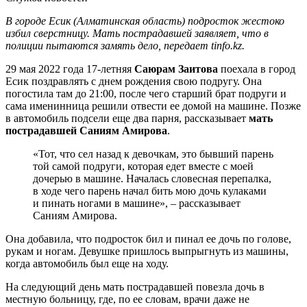
В городе Есик (Алматинская область) подросток жестоко
избил сверстницу. Мать пострадавшей заявляет, что в
полиции пытаются замять дело, передает tinfo.kz.
29 мая 2022 года 17-летняя
Саюрам Заитова
поехала в город
Есик поздравлять с днем рождения свою подругу. Она
погостила там до 21:00, после чего старший брат подруги и
сама именинница решили отвести ее домой на машине. Позже
в автомобиль подсели еще два парня, рассказывает
мать
пострадавшей Саниям Амирова
.
«Тот, что сел назад к девочкам, это бывший парень
той самой подруги, которая едет вместе с моей
дочерью в машине. Началась словесная перепалка,
в ходе чего парень начал бить мою дочь кулаками
и пинать ногами в машине», – рассказывает
Саниям Амирова.
Она добавила, что подросток бил и пинал ее дочь по голове,
рукам и ногам. Девушке пришлось выпрыгнуть из машины,
когда автомобиль был еще на ходу.
На следующий день мать пострадавшей повезла дочь в
местную больницу, где, по ее словам, врачи даже не