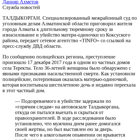
Данияр Ахметов
Служба новостей
ТАЛДЫКОРГАН. Специализированный межрайонный суд по
уголовным делам Алматинской области приговорил жителя
города Алматы к длительному тюремному сроку за
изнасилование и убийство матери-одиночки из Коксуского
района, передает сетевое агентство «TINFO» со ссылкой на
пресс-службу ДВД области.
По сообщению полицейских региона, преступление
произошло 17 декабря 2017 года в одном из частных домов
села Теректы. Тело 36-летней женщины было обнаружено с
явными признаками насильственной смерти. Как установили
полицейские, потерпевшая оказалась матерью-одиночкой,
которая воспитывала шестилетнюю дочь и недавно переехала
в этот частный дом.
— Подозреваемого в убийстве задержали по
«горячим следам» на автовокзале Талдыкоргана,
откуда он пытался выехать и скрыться от
правоохранителей. В ходе расследования было
установлено, что мужчина днем ранее домогался
своей жертвы, но был выставлен ею за дверь.
После чего в алкогольном опьянении он врывается