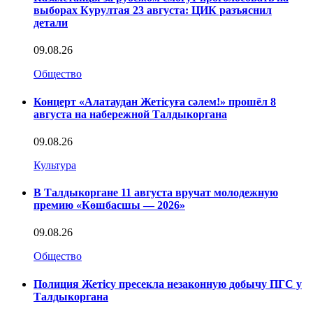
выборах Курултая 23 августа: ЦИК разъяснил
детали
09.08.26
Общество
Концерт «Алатаудан Жетісуға сәлем!» прошёл 8
августа на набережной Талдыкоргана
09.08.26
Культура
В Талдыкоргане 11 августа вручат молодежную
премию «Көшбасшы — 2026»
09.08.26
Общество
Полиция Жетісу пресекла незаконную добычу ПГС у
Талдыкоргана