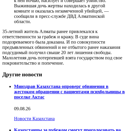
к ней ночью, насилует и совершает убийство.
Выжившая дочь жертвы находилась в другой
комнате и оказалась незамеченной убийцей, —
сообщили в пресс-службе ДВД Алматинской
области.
35-летний житель Алматы ранее привлекался к
ответственности за грабеж и кражу. В суде вина
подозреваемого была доказана. И по совокупности
предъявленных обвинений и не отбытого ранее наказания
подсудимый получил свыше 20 лет лишения свободы.
Малолетняя дочь потерпевшей взята государством под свое
покровительство и попечение.
Другие новости
Минздрав Казахстана опроверг обвинения в
жестоком обращении с пациентами психбольницы в
поселке Актас
09.08.26
Новости Казахстана
Казахстанцы за рубежом смогут проголосовать на