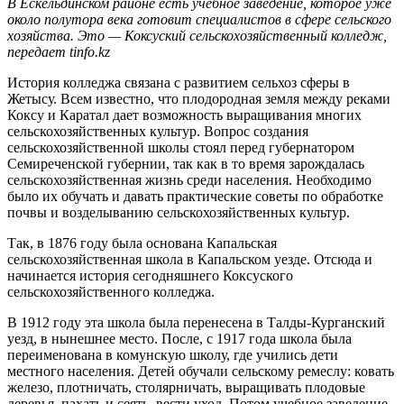
В Ескельдинском районе есть учебное заведение, которое уже
около полутора века готовит специалистов в сфере сельского
хозяйства. Это — Коксуский сельскохозяйственный колледж,
передает tinfo.kz
История колледжа связана с развитием сельхоз сферы в
Жетысу. Всем известно, что плодородная земля между реками
Коксу и Каратал дает возможность выращивания многих
сельскохозяйственных культур. Вопрос создания
сельскохозяйственной школы стоял перед губернатором
Семиреченской губернии, так как в то время зарождалась
сельскохозяйственная жизнь среди населения. Необходимо
было их обучать и давать практические советы по обработке
почвы и возделыванию сельскохозяйственных культур.
Так, в 1876 году была основана Капальская
сельскохозяйственная школа в Капальском уезде. Отсюда и
начинается история сегодняшнего Коксуского
сельскохозяйственного колледжа.
В 1912 году эта школа была перенесена в Талды-Курганский
уезд, в нынешнее место. После, с 1917 года школа была
переименована в комунскую школу, где учились дети
местного населения. Детей обучали сельскому ремеслу: ковать
железо, плотничать, столярничать, выращивать плодовые
деревья, пахать и сеять, вести уход. Потом учебное заведение