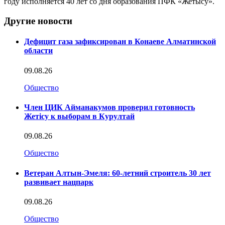
году исполняется 40 лет со дня образования ПФК «Жетысу».
Другие новости
Дефицит газа зафиксирован в Конаеве Алматинской
области
09.08.26
Общество
Член ЦИК Айманакумов проверил готовность
Жетісу к выборам в Курултай
09.08.26
Общество
Ветеран Алтын-Эмеля: 60-летний строитель 30 лет
развивает нацпарк
09.08.26
Общество