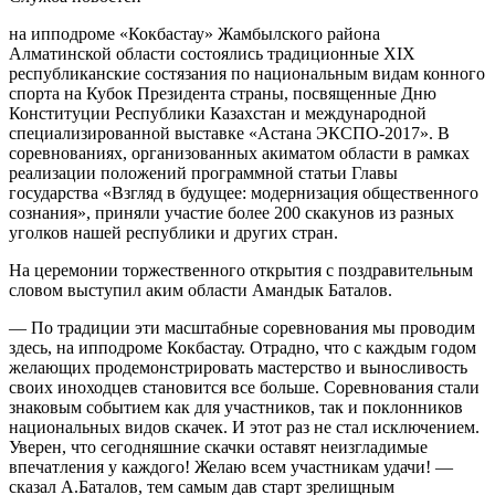
на ипподроме «Кокбастау» Жамбылского района
Алматинской области состоялись традиционные XIX
республиканские состязания по национальным видам конного
спорта на Кубок Президента страны, посвященные Дню
Конституции Республики Казахстан и международной
специализированной выставке «Астана ЭКСПО-2017». В
соревнованиях, организованных акиматом области в рамках
реализации положений программной статьи Главы
государства «Взгляд в будущее: модернизация общественного
сознания», приняли участие более 200 скакунов из разных
уголков нашей республики и других стран.
На церемонии торжественного открытия с поздравительным
словом выступил аким области Амандык Баталов.
— По традиции эти масштабные соревнования мы проводим
здесь, на ипподроме Кокбастау. Отрадно, что с каждым годом
желающих продемонстрировать мастерство и выносливость
своих иноходцев становится все больше. Соревнования стали
знаковым событием как для участников, так и поклонников
национальных видов скачек. И этот раз не стал исключением.
Уверен, что сегодняшние скачки оставят неизгладимые
впечатления у каждого! Желаю всем участникам удачи! —
сказал А.Баталов, тем самым дав старт зрелищным