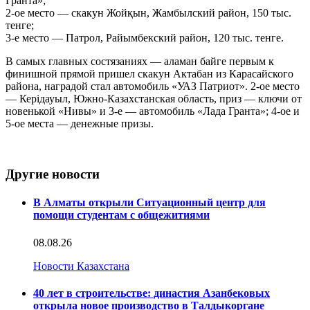
Гранта»;
2-ое место — скакун Жойқын, Жамбылский район, 150 тыс.
тенге;
3-е место — Патрол, Райымбекский район, 120 тыс. тенге.
В самых главных состязаниях — аламан байге первым к
финишной прямой пришел скакун Актабан из Карасайского
района, наградой стал автомобиль «УАЗ Патриот». 2-ое место
— Керідауыл, Южно-Казахстанская область, приз — ключи от
новенькой «Нивы» и 3-е — автомобиль «Лада Гранта»; 4-ое и
5-ое места — денежные призы.
Другие новости
В Алматы открыли Ситуационный центр для
помощи студентам с общежитиями
08.08.26
Новости Казахстана
40 лет в строительстве: династия Азанбековых
открыла новое производство в Талдыкоргане