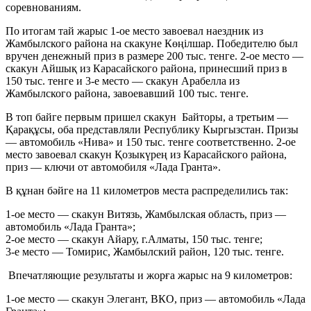
соревнованиям.
По итогам тай жарыс 1-ое место завоевал наездник из
Жамбылского района на скакуне Көңілшар. Победителю был
вручен денежный приз в размере 200 тыс. тенге. 2-ое место —
скакун Айшық из Карасайского района, принесший приз в
150 тыс. тенге и 3-е место — скакун Арабелла из
Жамбылского района, завоевавший 100 тыс. тенге.
В топ байге первым пришел скакун Байторы, а третьим —
Қарақұсы, оба представляли Республику Кыргызстан. Призы
— автомобиль «Нива» и 150 тыс. тенге соответственно. 2-ое
место завоевал скакун Қозыкүрең из Карасайского района,
приз — ключи от автомобиля «Лада Гранта».
В құнан бәйге на 11 километров места распределились так:
1-ое место — скакун Витязь, Жамбылская область, приз —
автомобиль «Лада Гранта»;
2-ое место — скакун Айару, г.Алматы, 150 тыс. тенге;
3-е место — Томирис, Жамбылский район, 120 тыс. тенге.
Впечатляющие результаты и жорға жарыс на 9 километров:
1-ое место — скакун Элегант, ВКО, приз — автомобиль «Лада