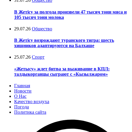
31.07.26
Общество
В Жетісу за полгода произвели 47 тысяч тонн мяса и
105 тысяч тонн молока
29.07.26
Общество
В Жетісу возрождают туранского тигра: шесть
хищников адаптируются на Балхаше
25.07.26
Спорт
«Жетысу» ждет битва за выживание в КПЛ:
талдыкорганцы сыграют с «Кызылжаром»
Главная
Новости
О Нас
Качество воздуха
Погода
Политика сайта