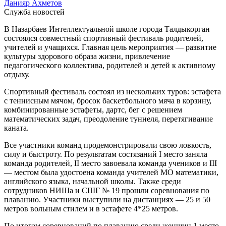
Данияр Ахметов
Служба новостей
В Назарбаев Интеллектуальной школе города Талдыкорган
состоялся совместный спортивный фестиваль родителей,
учителей и учащихся. Главная цель мероприятия — развитие
культуры здорового образа жизни, привлечение
педагогического коллектива, родителей и детей к активному
отдыху.
Спортивный фестиваль состоял из нескольких туров: эстафета
с теннисным мячом, бросок баскетбольного мяча в корзину,
комбинированные эстафеты, дартс, бег с решением
математических задач, преодоление туннеля, перетягивание
каната.
Все участники команд продемонстрировали свою ловкость,
силу и быстроту. По результатам состязаний I место заняла
команда родителей, II место завоевала команда учеников и III
— местом была удостоена команда учителей МО математики,
английского языка, начальной школы. Также среди
сотрудников НИШа и СШГ № 19 прошли соревнования по
плаванию. Участники выступили на дистанциях — 25 и 50
метров вольным стилем и в эстафете 4*25 метров.
По итогам соревнований по плаванию среди женщин 1 место