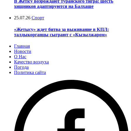
В Жетісу возрождают туранского тигра: шесть
хищников адаптируются на Балхаше
25.07.26
Спорт
«Жетысу» ждет битва за выживание в КПЛ:
талдыкорганцы сыграют с «Кызылжаром»
Главная
Новости
О Нас
Качество воздуха
Погода
Политика сайта