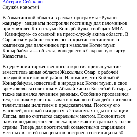
Айгерим Сейткали
Служба новостей
В Алматинской области в рамках программы «Рухани
жаңғыру» меценаты построили гостиницу для паломников
при мавзолее Котен тауып Конырбайулы, сообщает МИА
«Казинформ» со ссылкой на пресс-службу акима области. В
Сарканском районе состоялось открытие гостиничного
комплекса для паломников при мавзолее Котен тауып
Конырбайулы — объекта, вошедшего в Сакральную карту
Казахстана.
В церемонии торжественного открытия принял участие
заместитель акима области Жаксылык Омар, с рабочей
поездкой посетивший район. Напомним, что Койлыбай
Конырбайулы, известный в народе как Котен тауып, в свое
время являлся советником Абылай хана и Богенбай батыра, а
также занимался лечением раненых. Особенно прославился
тем, что никому не отказывал в помощи и был действительно
талантливым целителем и предсказателем. Поэтому его
мавзолей, который находится в 25 минутах езды от станции
Лепсы, давно считается сакральным местом. Поклониться
памяти выдающегося человека приезжают из разных уголков
страны. Теперь для посетителей совместными стараниями
местных властей и меценатов построена гостиница на 50