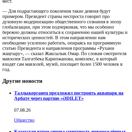
мест.
— Для подрастающего поколения такие деяния будут
примером. Президент страны неспроста говорит про
духовную модернизацию общественного сознания в эпоху
глобализации, при этом подчеркивая, что мы особенно
бережно должны относиться к сохранению нашей культуры и
исторических ценностей. В этом направлении нам
необходимо усиленно работать, опираясь на программную
статью Президента и направления программы «Рухани
жаңғыру», — сказал Жаксылык Омар. По словам смотрителя
мавзолея Талгатбека Карипжанова, комплекс, в который
входят сам мавзолей, музей, посещает более 1500 человек в
год.
Другие новости
Талдыкорганец предложил построить аквапарк на
Арбате через партию «ӘDILET»
07.08.26
Общество
Казахстан втрое снизил смертность новорождённых