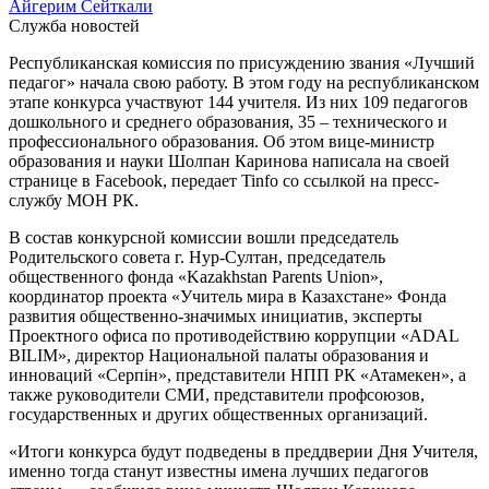
Айгерим Сейткали
Служба новостей
Республиканская комиссия по присуждению звания «Лучший
педагог» начала свою работу. В этом году на республиканском
этапе конкурса участвуют 144 учителя. Из них 109 педагогов
дошкольного и среднего образования, 35 – технического и
профессионального образования. Об этом вице-министр
образования и науки Шолпан Каринова написала на своей
странице в Facebook, передает Tinfo со ссылкой на пресс-
службу МОН РК.
В состав конкурсной комиссии вошли председатель
Родительского совета г. Нур-Султан, председатель
общественного фонда «Kazakhstan Parents Union»,
координатор проекта «Учитель мира в Казахстане» Фонда
развития общественно-значимых инициатив, эксперты
Проектного офиса по противодействию коррупции «ADAL
BILIM», директор Национальной палаты образования и
инноваций «Серпін», представители НПП РК «Атамекен», а
также руководители СМИ, представители профсоюзов,
государственных и других общественных организаций.
«Итоги конкурса будут подведены в преддверии Дня Учителя,
именно тогда станут известны имена лучших педагогов