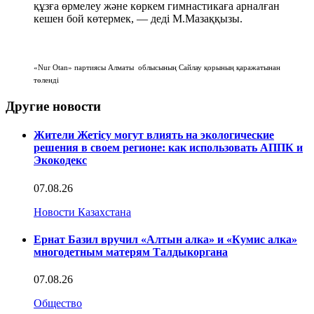
құзға өрмелеу және көркем гимнастикаға арналған
кешен бой көтермек, — деді М.Мазаққызы.
«Nur Otan» партиясы Алматы облысының Сайлау қорының қаражатынан
төленді
Другие новости
Жители Жетісу могут влиять на экологические
решения в своем регионе: как использовать АППК и
Экокодекс
07.08.26
Новости Казахстана
Ернат Базил вручил «Алтын алка» и «Кумис алка»
многодетным матерям Талдыкоргана
07.08.26
Общество