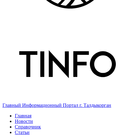
Главный Информационный Портал г. Талдыкорган
Главная
Новости
Справочник
Статьи