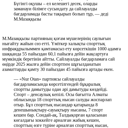
Бүгінгі оқушы – ел келешегі десек, оларды
заманауи білімге сусындату да сайлауалды
бағдарламада басты тақырып болып тұр, — деді
М.Мазаққызы
М.Мазаққызы партияның қоғам мүшелерінің саулығын
нығайту жайын сөз етті. Үміткер халықты спорттық
инфрақұрылыммен қамтамасыз ету көрсеткішін 1000 адамға
шаққанда 55 пайыздан 60,1 пайызға дейін жақсартуға
мүмкіндік беретінін айтты. Сайлауалды бағдарламаға сай
өңірде 2025 жылға дейін спортпен шұғылданатын
азаматтарды қамту 30 пайыздан 45 пайызға артады екен.
— «Nur Otan» партиясы сайлауалды
бағдарламасында көрсетілгендей бұқаралық
спортты дамытуды одан әрі дамытуды көздейді.
Спорт – денсаулық кепілі. Осы бағытта Алматы
облысында 18 спорттық нысан салуды жоспарлап
отыр. Бұл спорттық нысандар қатарында 8
денешынықтыру-сауықтыру нысаны, 7 спорт
кешен бар. Сондай-ақ, Талдықорған қаласынан
көгалдағы хоккейге арналған жабық кешен,
спорттың өзге түріне арналған спорттық нысан,