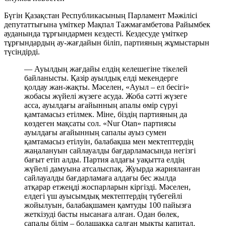
Бүгін Қазақстан Республикасының Парламент Мәжілісі
депутаттығына үміткер Мақпал Тажмағамбетова Райымбек
ауданында тұрғындармен кездесті. Кездесуде үміткер
тұрғындардың ау-жағдайын біліп, партияның жұмыстарын
түсіндірді.
— Ауылдың жағдайы елдің келешегіне тікелей
байланысты. Қазір ауылдық елді мекендерге
қолдау жан-жақты. Мәселен, «Ауыл – ел бесігі»
жобасы жүйелі жүзеге асуда. Жоба сәтті жүзеге
асса, ауылдағы ағайынның апалы өмір сүруі
қамтамасыз етілмек. Міне, біздің партияның да
көздеген мақсаты сол. «Nur Otan» партиясы
ауылдағы ағайынның сапалы ауыз сумен
қамтамасыз етілуін, балабақша мен мектептердің
жаңалануын сайлауалды бағдарламасында негізгі
бағыт етіп алды. Партия алдағы уақытта елдің
жүйелі дамуына атсалыспақ. Жуырда жарияланған
сайлауалды бағдарламаға алдағы бес жылда
атқарар етжеңді жоспарларын кіргізді. Мәселен,
елдегі үш ауысымдық мектептердің түбегейлі
жойылуын, балабақшамен қамтуды 100 пайызға
жеткізуді басты нысанаға алған. Одан бөлек,
сапалы білім – болашаққа салған мықты капитал.