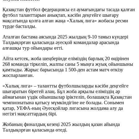
Қазақстан футбол федерациясы ел аумағындағы тасада қалған
футбол таланттарын анықтап, кәсіби деңгейге шығару
мақсатында қолға алған жаңа «Халық лига» жобасы ресми
түрде басталды.
Аталған бастама аясында 2025 жылдың 9-10 тамыз күндері
Талдықорған қаласында әуесқой командалар арасында
алғашқы тур ойындары өтті.
Айта кетсек, жоба шеңберінде еліміздің барлық 20 өңірінен
268 команда тіркеліп, жалпы саны 5 мыңға жуық ойыншыны
қамтыды. Жарыс барысында 1 500-ден астам матч өткізу
жоспарланған.
«Халық лига» – талантты футболшыларды кәсіби деңгейге
шығаратын бірегей алаң. Бұл жоба арқылы еліміздің әр
аймағынан үздік ойыншылар іріктеліп, болашақта Қазақстан
чемпионатына қатысу мүмкіндігіне ие болады. Сонымен
қатар, УЕФА-ның Әуесқойлар лигасына жолдама алу да
негізгі мақсаттардың бірі.
Жобаның финалдық кезеңі 2025 жылдың қазан айында
Талдықорған қаласында өтеді.