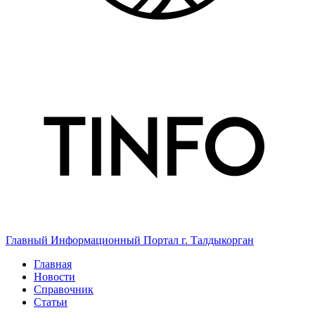
Главный Информационный Портал г. Талдыкорган
Главная
Новости
Справочник
Статьи