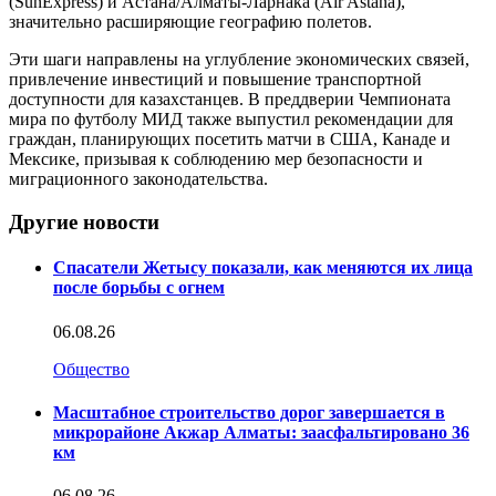
(SunExpress) и Астана/Алматы-Ларнака (Air Astana),
значительно расширяющие географию полетов.
Эти шаги направлены на углубление экономических связей,
привлечение инвестиций и повышение транспортной
доступности для казахстанцев. В преддверии Чемпионата
мира по футболу МИД также выпустил рекомендации для
граждан, планирующих посетить матчи в США, Канаде и
Мексике, призывая к соблюдению мер безопасности и
миграционного законодательства.
Другие новости
Спасатели Жетысу показали, как меняются их лица
после борьбы с огнем
06.08.26
Общество
Масштабное строительство дорог завершается в
микрорайоне Акжар Алматы: заасфальтировано 36
км
06.08.26