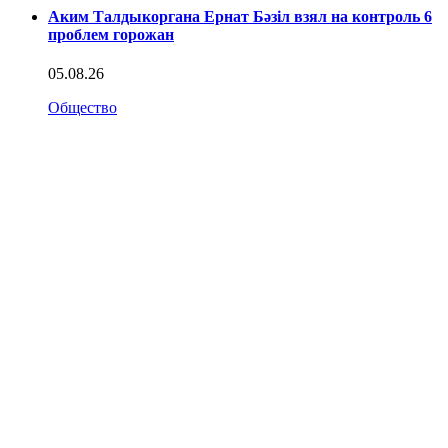
Аким Талдыкоргана Ернат Бәзіл взял на контроль 6
проблем горожан
05.08.26
Общество