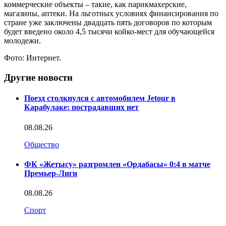
коммерческие объекты – такие, как парикмахерские,
магазины, аптеки. На льготных условиях финансирования по
стране уже заключены двадцать пять договоров по которым
будет введено около 4,5 тысячи койко-мест для обучающейся
молодежи.
Фото: Интернет.
Другие новости
Поезд столкнулся с автомобилем Jetour в
Карабулаке: пострадавших нет
08.08.26
Общество
ФК «Жетысу» разгромлен «Ордабасы» 0:4 в матче
Премьер-Лиги
08.08.26
Спорт