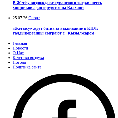
В Жетісу возрождают туранского тигра: шесть
хищников адаптируются на Балхаше
25.07.26
Спорт
«Жетысу» ждет битва за выживание в КПЛ:
талдыкорганцы сыграют с «Кызылжаром»
Главная
Новости
О Нас
Качество воздуха
Погода
Политика сайта